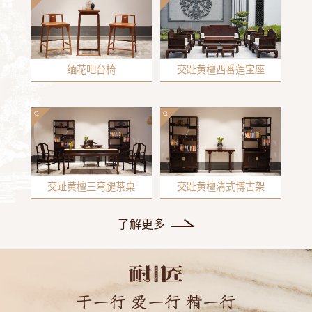
缅花吧台椅
交趾黄檀西番莲宝座
交趾黄檀三弯腿茶桌
交趾黄檀清式博古架
了解更多