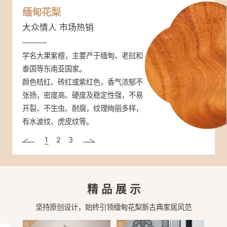
缅甸花梨
紫光檀
大红酸枝
大众情人 市场热销
帝王之木 彰显身份
三大贡木 奢品尊享
学名大果紫檀，主要产于缅甸、老挝和
学名东非黑黄檀，分布于非洲东部（坦
学名交趾黄檀，主要分布于越南、老
泰国等东南亚国家。
桑尼亚、塞内加尔、莫桑比克）。
挝、柬埔寨和泰国等地。
颜色桔红、砖红或紫红色，香气浓郁不
材质重，硬度很高，是国标红木密度最
强度高、硬度大、可沉于水，抗虫性
张扬，密度高、硬度及稳定性强，不易
高的木头；强度、抗震性能高，抗腐蚀
强，纹理通常直，结构细而均匀。大红
开裂、不生虫、耐腐，纹理绚丽多样，
性高；非常稳定，不易翘曲变形。心材
酸枝开锯时，木材散发一种辛香，闻之
有水波纹、虎皮纹等。
深紫褐色至近黑色、带黑条纹。木纹清
有酸辛味。颜色一般为赤红色或深红
晰而富有变化，被人们称为“帝王之
色，在空气中氧化可呈暗红色。
1
2
3
木”。
精品展示
坚持原创设计，始终引领缅甸花梨新古典家居风范