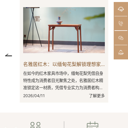
名雅居红木：以缅甸花梨解锁理想家居密码
大红酸枝家具：为你打造另一种生活方式
凭借自身
在红木家具市场，东阳大红酸枝家具向来是焦
在红木家
居红木精
点，名雅居红木打造的大红酸枝家具更是其中
特性与文
费者构筑
的突出代表，凭借自身优势在市场中占据一席
木作为大
檀。其
之地。东阳是传统木雕工艺的重要发源地，
执着追求
了解更多
2026/03/31
了解更多
2026/03
有...
激...