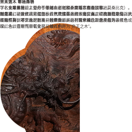
大众情人 市场热销
帝王之木 彰显身份
三大贡木 奢品尊享
学名大果紫檀，主要产于缅甸、老挝和泰国等东南亚国家。
学名东非黑黄檀，分布于非洲东部（坦桑尼亚、塞内加尔、莫桑比克）。
学名交趾黄檀，主要分布于越南、老挝、柬埔寨和泰国等地。
颜色桔红、砖红或紫红色，香气浓郁不张扬，密度高、硬度及稳定性强，
材质重，硬度很高，是国标红木密度最高的木头；强度、抗震性能高，抗
强度高、硬度大、可沉于水，抗虫性强，纹理通常直，结构细而均匀。大
不易开裂、不生虫、耐腐，纹理绚丽多样，有水波纹、虎皮纹等。
腐蚀性高；非常稳定，不易翘曲变形。心材深紫褐色至近黑色、带黑条
红酸枝开锯时，木材散发一种辛香，闻之有酸辛味。颜色一般为赤红色或
纹。木纹清晰而富有变化，被人们称为“帝王之木”。
深红色，在空气中氧化可呈暗红色。