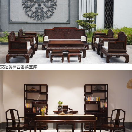
交趾黄檀西番莲宝座