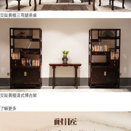
交趾黄檀三弯腿茶桌
交趾黄檀清式博古架
了解更多