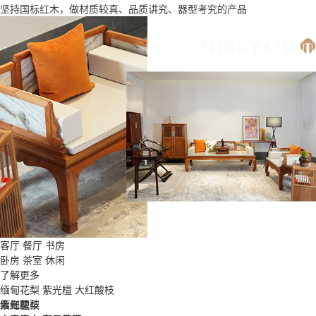
坚持国标红木，做材质较真、品质讲究、器型考究的产品
客厅
餐厅
书房
卧房
茶室
休闲
了解更多
缅甸花梨
紫光檀
大红酸枝
缅甸花梨
紫光檀
大红酸枝