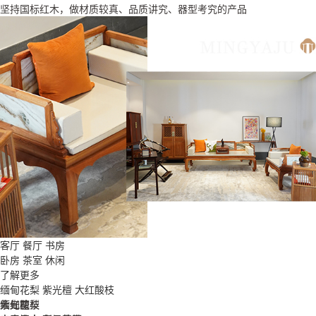
坚持国标红木，做材质较真、品质讲究、器型考究的产品
客厅
餐厅
书房
卧房
茶室
休闲
了解更多
缅甸花梨
紫光檀
大红酸枝
缅甸花梨
紫光檀
大红酸枝