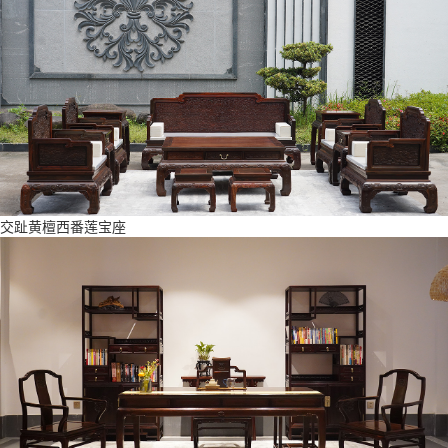
交趾黄檀西番莲宝座