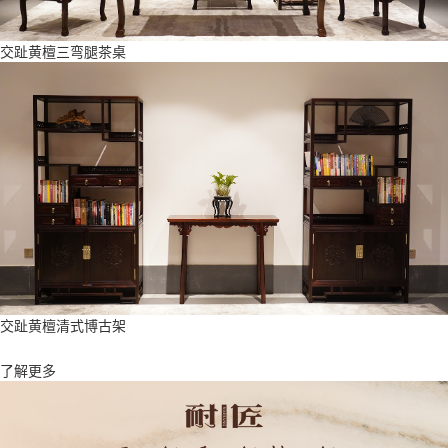
交趾黄檀三弯腿茶桌
交趾黄檀清式博古架
了解更多