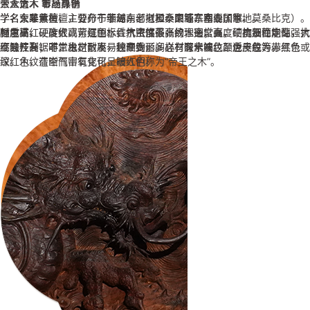
大众情人 市场热销
帝王之木 彰显身份
三大贡木 奢品尊享
学名大果紫檀，主要产于缅甸、老挝和泰国等东南亚国家。
学名东非黑黄檀，分布于非洲东部（坦桑尼亚、塞内加尔、莫桑比克）。
学名交趾黄檀，主要分布于越南、老挝、柬埔寨和泰国等地。
颜色桔红、砖红或紫红色，香气浓郁不张扬，密度高、硬度及稳定性强，
材质重，硬度很高，是国标红木密度最高的木头；强度、抗震性能高，抗
强度高、硬度大、可沉于水，抗虫性强，纹理通常直，结构细而均匀。大
不易开裂、不生虫、耐腐，纹理绚丽多样，有水波纹、虎皮纹等。
腐蚀性高；非常稳定，不易翘曲变形。心材深紫褐色至近黑色、带黑条
红酸枝开锯时，木材散发一种辛香，闻之有酸辛味。颜色一般为赤红色或
纹。木纹清晰而富有变化，被人们称为“帝王之木”。
深红色，在空气中氧化可呈暗红色。