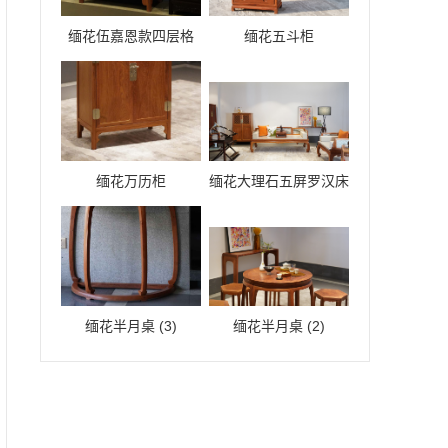
缅花伍嘉恩款四层格
缅花五斗柜
缅花万历柜
缅花大理石五屏罗汉床
缅花半月桌 (3)
缅花半月桌 (2)