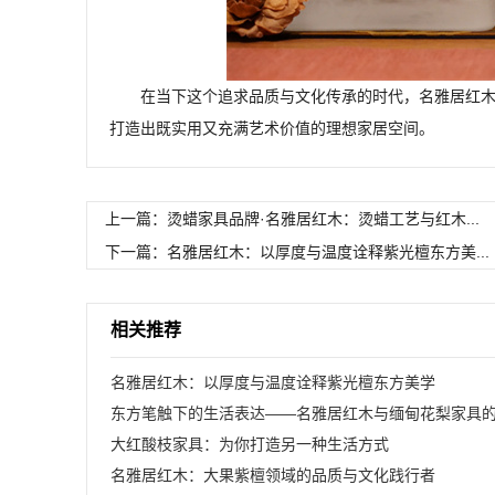
在当下这个追求品质与文化传承的时代，名雅居红
打造出既实用又充满艺术价值的理想家居空间。
上一篇：烫蜡家具品牌·名雅居红木：烫蜡工艺与红木...
下一篇：名雅居红木：以厚度与温度诠释紫光檀东方美...
相关推荐
名雅居红木：以厚度与温度诠释紫光檀东方美学
东方笔触下的生活表达——名雅居红木与缅甸花梨家具
之道
大红酸枝家具：为你打造另一种生活方式
名雅居红木：大果紫檀领域的品质与文化践行者