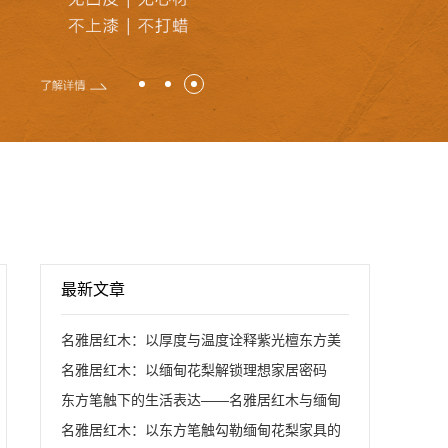
最新文章
名雅居红木：以厚度与温度诠释紫光檀东方美
名雅居红木：以缅甸花梨解锁理想家居密码
学
东方笔触下的生活表达——名雅居红木与缅甸
名雅居红木：以东方笔触勾勒缅甸花梨家具的
花梨家具的共生之道