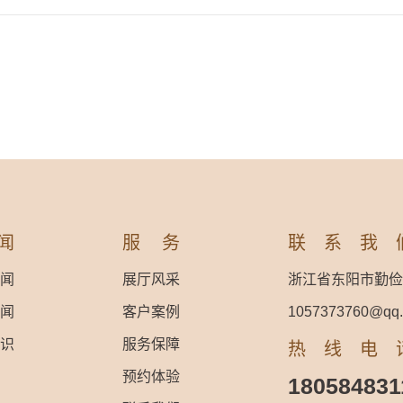
闻
服务
联系我
闻
展厅风采
浙江省东阳市勤俭
闻
客户案例
1057373760@qq
识
服务保障
热线电
预约体验
180584831