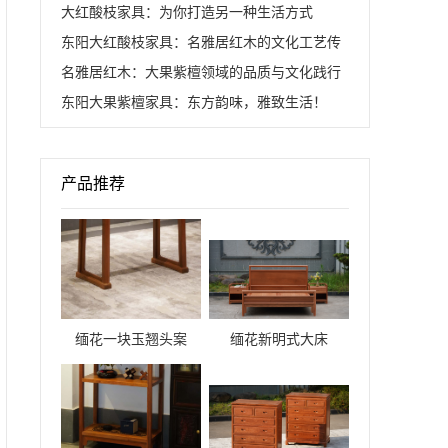
大红酸枝家具：为你打造另一种生活方式
理想生活图景
东阳大红酸枝家具：名雅居红木的文化工艺传
名雅居红木：大果紫檀领域的品质与文化践行
承
东阳大果紫檀家具：东方韵味，雅致生活！
者
产品推荐
缅花一块玉翘头案
缅花新明式大床