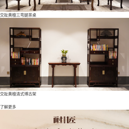
交趾黄檀三弯腿茶桌
交趾黄檀清式博古架
了解更多