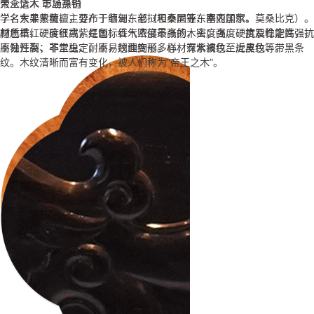
大众情人 市场热销
帝王之木 彰显身份
三大贡木 奢品尊享
学名大果紫檀，主要产于缅甸、老挝和泰国等东南亚国家。
学名东非黑黄檀，分布于非洲东部（坦桑尼亚、塞内加尔、莫桑比克）。
学名交趾黄檀，主要分布于越南、老挝、柬埔寨和泰国等地。
颜色桔红、砖红或紫红色，香气浓郁不张扬，密度高、硬度及稳定性强，
材质重，硬度很高，是国标红木密度最高的木头；强度、抗震性能高，抗
强度高、硬度大、可沉于水，抗虫性强，纹理通常直，结构细而均匀。大
不易开裂、不生虫、耐腐，纹理绚丽多样，有水波纹、虎皮纹等。
腐蚀性高；非常稳定，不易翘曲变形。心材深紫褐色至近黑色、带黑条
红酸枝开锯时，木材散发一种辛香，闻之有酸辛味。颜色一般为赤红色或
纹。木纹清晰而富有变化，被人们称为“帝王之木”。
深红色，在空气中氧化可呈暗红色。