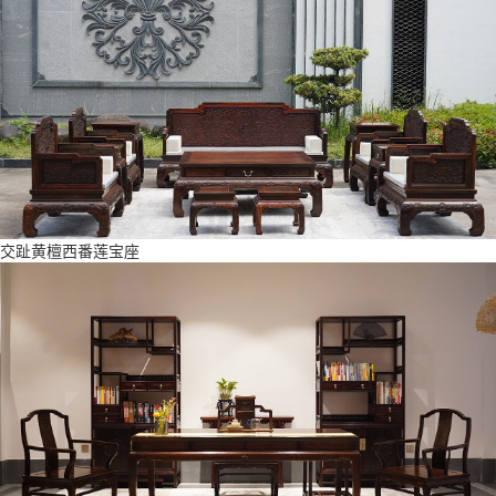
交趾黄檀西番莲宝座