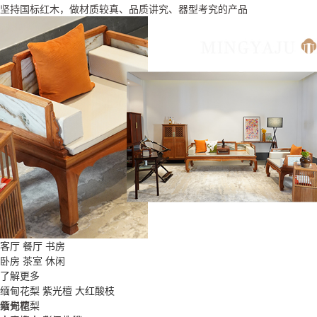
坚持国标红木，做材质较真、品质讲究、器型考究的产品
客厅
餐厅
书房
卧房
茶室
休闲
了解更多
缅甸花梨
紫光檀
大红酸枝
缅甸花梨
紫光檀
大红酸枝