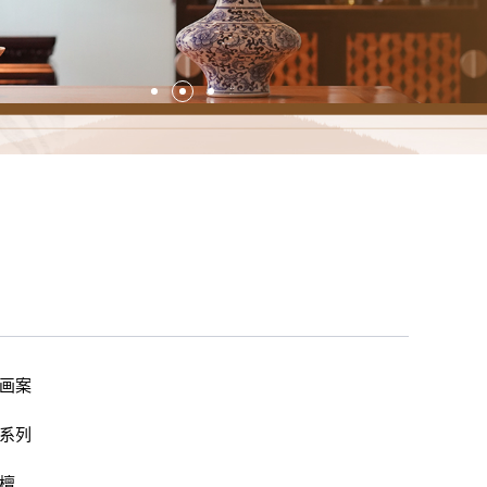
画案
系列
檀