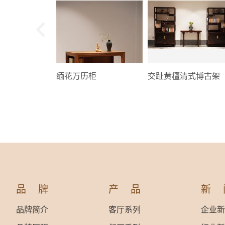
缅花万历柜
交趾黄檀清式博古架
品牌
产品
新
品牌简介
客厅系列
企业新