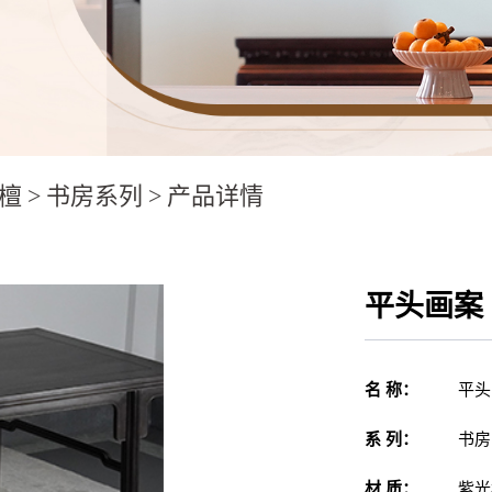
檀
>
书房系列
>
产品详情
平头画案
名 称：
平头
系 列：
书房
材 质：
紫光