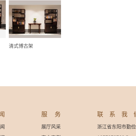
清式博古架
闻
服务
联系我
闻
展厅风采
浙江省东阳市勤俭