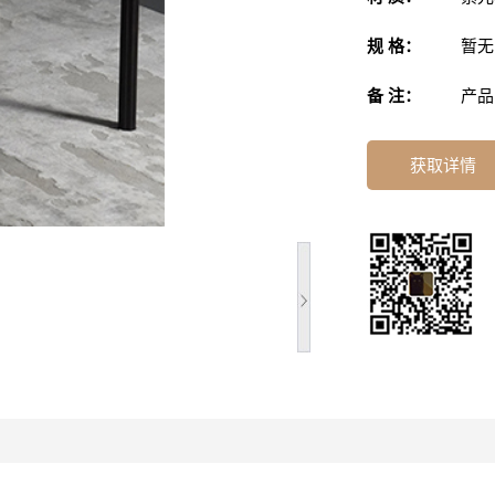
规 格：
暂无
备 注：
产品
获取详情