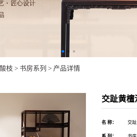
酸枝
>
书房系列
>
产品详情
交趾黄檀
名 称：
交趾
系 列：
书房