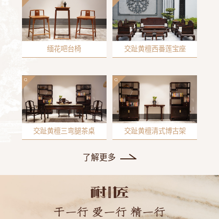
缅花吧台椅
交趾黄檀西番莲宝座
交趾黄檀三弯腿茶桌
交趾黄檀清式博古架
了解更多