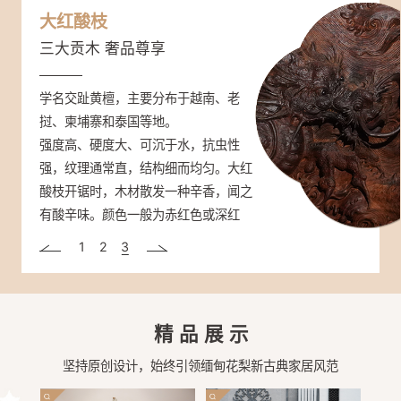
缅甸花梨
紫光檀
大红酸枝
大众情人 市场热销
帝王之木 彰显身份
三大贡木 奢品尊享
学名大果紫檀，主要产于缅甸、老挝和
学名东非黑黄檀，分布于非洲东部（坦
学名交趾黄檀，主要分布于越南、老
泰国等东南亚国家。
桑尼亚、塞内加尔、莫桑比克）。
挝、柬埔寨和泰国等地。
颜色桔红、砖红或紫红色，香气浓郁不
材质重，硬度很高，是国标红木密度最
强度高、硬度大、可沉于水，抗虫性
张扬，密度高、硬度及稳定性强，不易
高的木头；强度、抗震性能高，抗腐蚀
强，纹理通常直，结构细而均匀。大红
开裂、不生虫、耐腐，纹理绚丽多样，
性高；非常稳定，不易翘曲变形。心材
酸枝开锯时，木材散发一种辛香，闻之
有水波纹、虎皮纹等。
深紫褐色至近黑色、带黑条纹。木纹清
有酸辛味。颜色一般为赤红色或深红
晰而富有变化，被人们称为“帝王之
色，在空气中氧化可呈暗红色。
1
2
3
木”。
精品展示
坚持原创设计，始终引领缅甸花梨新古典家居风范