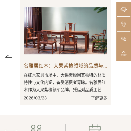
名雅居红木：以缅甸花梨解锁理想家居密码
在如今的红木家具市场中，缅甸花梨凭借自身
在红木家
特性成为消费者目光聚焦之处，名雅居红木精
点，名雅
准锁定这一材质，凭借专业实力为消费者构筑
的突出代
理想家居。缅甸花梨，学名为大果紫檀。其
之地。东
2026/04/11
了解更多
2026/03
木...
有...