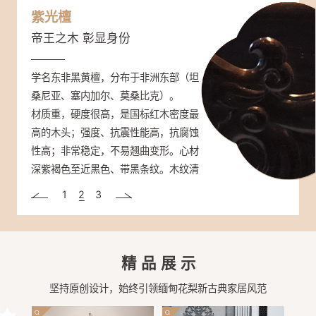
缅甸花梨
紫光檀
大红酸枝
大众情人 市场热销
帝王之木 彰显身份
三大贡木 奢品尊享
学名大果紫檀，主要产于缅甸、老挝和
学名东非黑黄檀，分布于非洲东部（坦
学名交趾黄檀，主要分布于越南、老
泰国等东南亚国家。
桑尼亚、塞内加尔、莫桑比克）。
挝、柬埔寨和泰国等地。
颜色桔红、砖红或紫红色，香气浓郁不
材质重，硬度很高，是国标红木密度最
强度高、硬度大、可沉于水，抗虫性
张扬，密度高、硬度及稳定性强，不易
高的木头；强度、抗震性能高，抗腐蚀
强，纹理通常直，结构细而均匀。大红
开裂、不生虫、耐腐，纹理绚丽多样，
性高；非常稳定，不易翘曲变形。心材
酸枝开锯时，木材散发一种辛香，闻之
有水波纹、虎皮纹等。
深紫褐色至近黑色、带黑条纹。木纹清
有酸辛味。颜色一般为赤红色或深红
晰而富有变化，被人们称为“帝王之
色，在空气中氧化可呈暗红色。
1
2
3
木”。
精品展示
坚持原创设计，始终引领缅甸花梨新古典家居风范