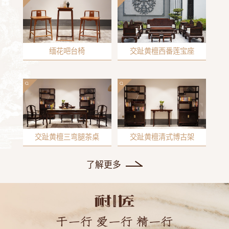
缅花吧台椅
交趾黄檀西番莲宝座
交趾黄檀三弯腿茶桌
交趾黄檀清式博古架
了解更多