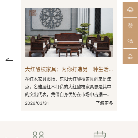
名雅居红木：以缅甸花梨解锁理想家居密码
大红酸枝家具：为你打造另一种生活方式
凭借自身
在红木家具市场，东阳大红酸枝家具向来是焦
在红木家
居红木精
点，名雅居红木打造的大红酸枝家具更是其中
特性与文
费者构筑
的突出代表，凭借自身优势在市场中占据一席
木作为大
檀。其
之地。东阳是传统木雕工艺的重要发源地，
执着追求
了解更多
2026/03/31
了解更多
2026/03
有...
激...